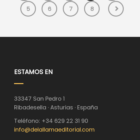
5
6
7
8
ESTAMOS EN
33347 San Pedro 1
Ribadesella · Asturias · España
Teléfono: +34 629 22 31 90
info@delallamaeditorial.com