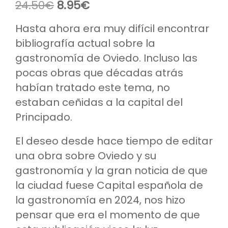
El
El
24.50
€
8.95
€
precio
precio
original
actual
Hasta ahora era muy difícil encontrar
era:
es:
bibliografía actual sobre la
24.50€.
8.95€.
gastronomía de Oviedo. Incluso las
pocas obras que décadas atrás
habían tratado este tema, no
estaban ceñidas a la capital del
Principado.
El deseo desde hace tiempo de editar
una obra sobre Oviedo y su
gastronomía y la gran noticia de que
la ciudad fuese Capital española de
la gastronomía en 2024, nos hizo
pensar que era el momento de que