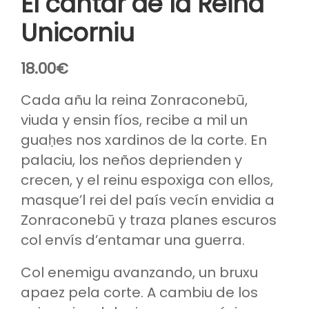
El cantar de la Reina
Unicorniu
18.00
€
Cada añu la reina Zonraconebū,
viuda y ensin fíos, recibe a mil un
guaḥes nos xardinos de la corte. En
palaciu, los neños deprienden y
crecen, y el reinu espoxiga con ellos,
masque’l rei del país vecín envidia a
Zonraconebū y traza planes escuros
col envís d’entamar una guerra.
Col enemigu avanzando, un bruxu
apaez pela corte. A cambiu de los