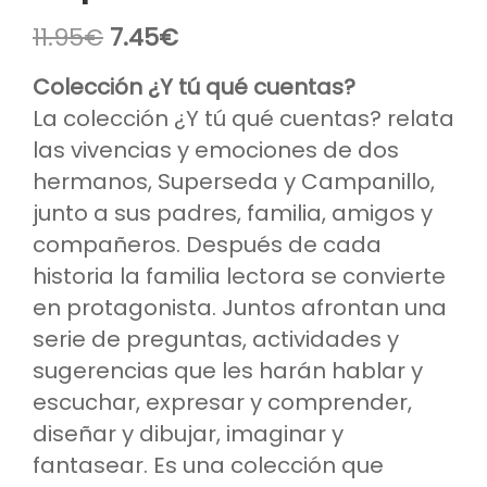
El
El
11.95
€
7.45
€
precio
precio
original
actual
Colección ¿Y tú qué cuentas?
era:
es:
La colección ¿Y tú qué cuentas? relata
11.95€.
7.45€.
las vivencias y emociones de dos
hermanos, Superseda y Campanillo,
junto a sus padres, familia, amigos y
compañeros. Después de cada
historia la familia lectora se convierte
en protagonista. Juntos afrontan una
serie de preguntas, actividades y
sugerencias que les harán hablar y
escuchar, expresar y comprender,
diseñar y dibujar, imaginar y
fantasear. Es una colección que