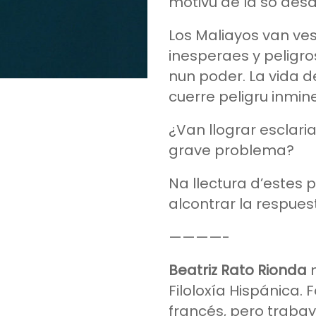
motivu de la so desa
Los Maliayos van ve
inesperaes y peligr
nun poder. La vida de
cuerre peligru inmin
¿Van llograr esclaria
grave problema?
Na llectura d’estes
alcontrar la respues
————-
Beatriz Rato Rionda
n
Filoloxía Hispánica. 
francés, pero traba