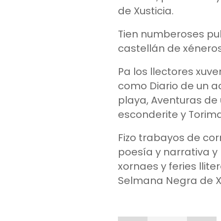
de Xusticia.
Tien numberoses pub
castellán de xéneros
Pa los llectores xuve
como Diario de un a
playa, Aventuras de 
esconderite y Torima
Fizo trabayos de corr
poesía y narrativa y
xornaes y feries llit
Selmana Negra de X