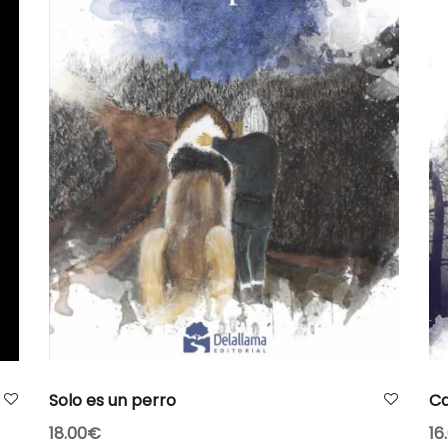
AÑADIR AL CARRITO
Solo es un perro
Ca
18.00
€
16