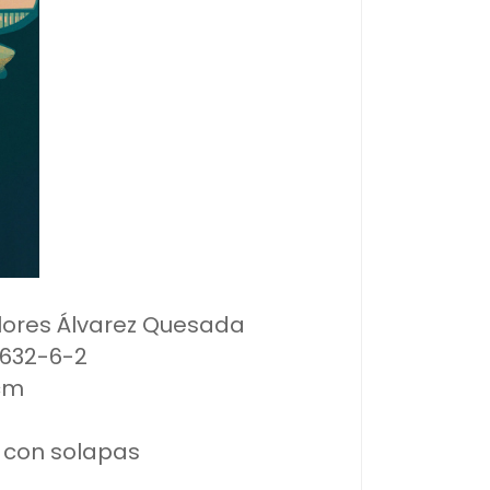
Dolores Álvarez Quesada
4632-6-2
 cm
a con solapas