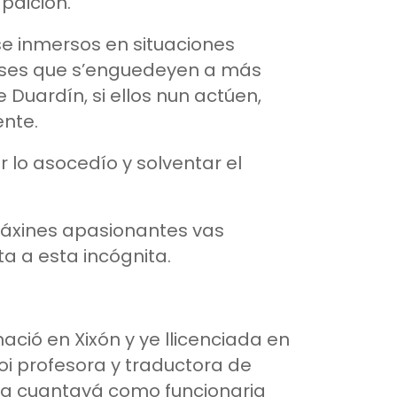
paición.
se inmersos en situaciones
oses que s’enguedeyen a más
 Duardín, si ellos nun actúen,
ente.
r lo asocedío y solventar el
 páxines apasionantes vas
ta a esta incógnita.
ació en Xixón y ye llicenciada en
Foi profesora y traductora de
ya cuantayá como funcionaria