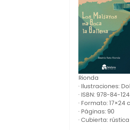
Rionda
· Ilustraciones: 
· ISBN: 978-84-12
· Formato: 17×24
· Páginas: 90
· Cubierta: rústic