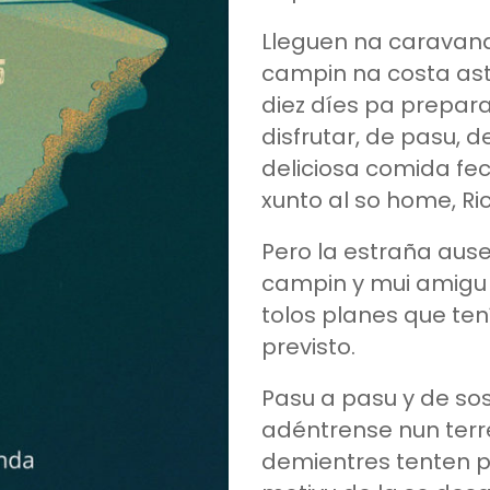
Lleguen na caravana
campin na costa as
diez díes pa prepar
disfrutar, de pasu, de
deliciosa comida fec
xunto al so home, Ri
Pero la estraña aus
campin y mui amigu 
tolos planes que ten
previsto.
Pasu a pasu y de so
adéntrense nun terr
demientres tenten p