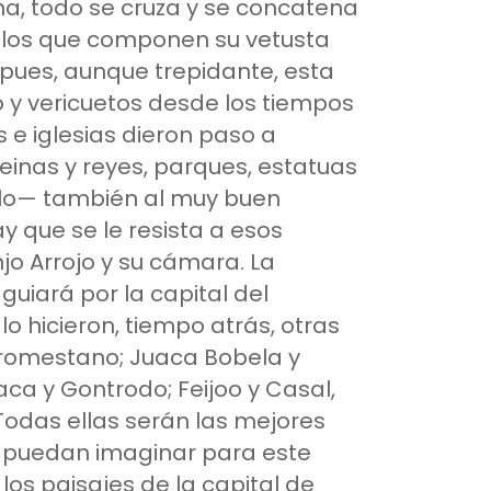
na, todo se cruza y se concatena
iglos que componen su vetusta
ea, pues, aunque trepidante, esta
 y vericuetos desde los tiempos
 e iglesias dieron paso a
reinas y reyes, parques, estatuas
rlo— también al muy buen
 que se le resista a esos
njo Arrojo y su cámara. La
guiará por la capital del
lo hicieron, tiempo atrás, otras
romestano; Juaca Bobela y
aca y Gontrodo; Feijoo y Casal,
Todas ellas serán las mejores
puedan imaginar para este
y los paisajes de la capital de