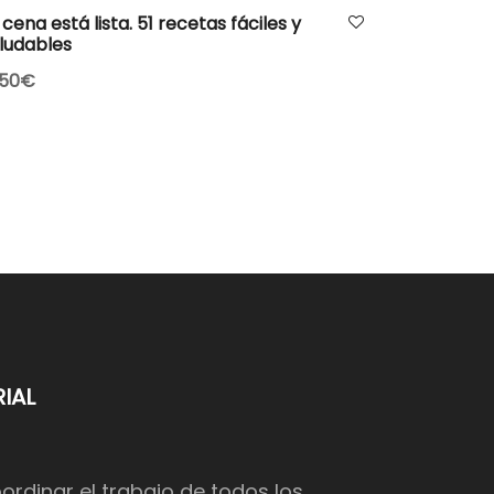
AÑADIR AL CARRITO
 cena está lista. 51 recetas fáciles y
ludables
.50
€
IAL
dinar el trabajo de todos los