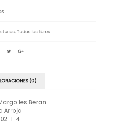
OS
sturias
,
Todos los libros
LORACIONES (0)
 Margolles Beran
o Arrojo
702-1-4