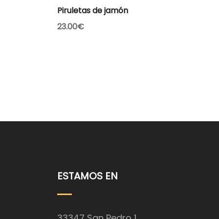
AÑADIR AL CARRITO
Piruletas de jamón
23.00
€
ESTAMOS EN
33347 San Pedro 1