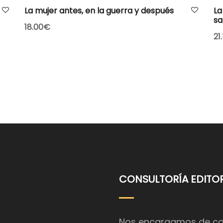
AÑADIR AL CARRITO
La mujer antes, en la guerra y después
La
sa
18.00
€
21
CONSULTORÍA EDITOR
Nos encargamos de coor