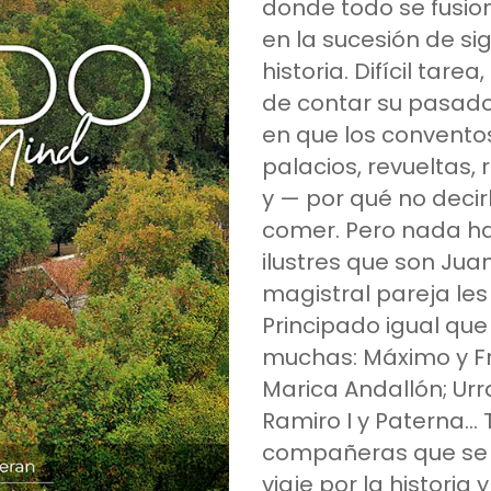
donde todo se fusio
en la sucesión de s
historia. Difícil tar
de contar su pasado
en que los conventos
palacios, revueltas, 
y — por qué no deci
comer. Pero nada hay
ilustres que son Jua
magistral pareja les 
Principado igual que 
muchas: Máximo y F
Marica Andallón; Urr
Ramiro I y Paterna… 
compañeras que se 
viaje por la historia 