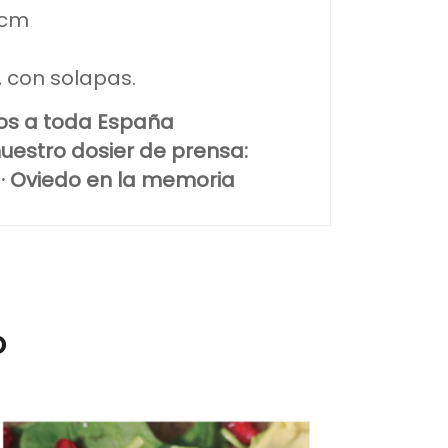
 cm
a, con solapas.
tos a toda España
uestro dosier de prensa:
 · Oviedo en la memoria
o