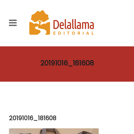
20191016_181608
20191016_181608