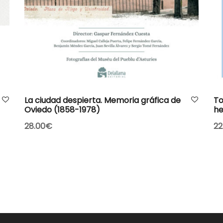
AÑADIR AL CARRITO
La ciudad despierta. Memoria gráfica de
To
Oviedo (1858-1978)
he
28.00
€
22