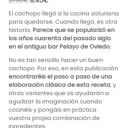
El
El
21.50
€
8.45
€
de 5 en
precio
precio
base a
valoraciones
original
actual
El cachopo llegó a la cocina asturiana
de clientes
era:
es:
para quedarse. Cuando llegó, es otra
21.50€.
8.45€.
historia.
Parece que se popularizó en
los años cuarenta del pasado siglo
en el antiguo bar Pelayo de Oviedo.
No es tan sencillo hacer un buen
cachopo. Por eso, en esta publicación
encontraréis el paso a paso de una
elaboración clásica de esta receta
, y
otras variantes que os ayudarán a
agudizar la imaginación cuando
cocinéis y pongáis en práctica
vuestra propia combinación de
ingredientes.