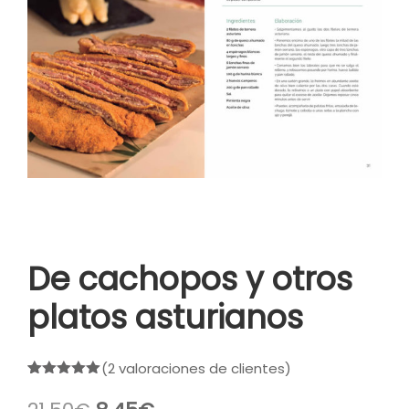
De cachopos y otros
platos asturianos
(
2
valoraciones de clientes)
Valorado
2
con
5.00