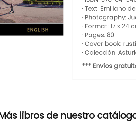
· Text: Emiliano d
· Photography: Ju
· Format: 17 x 24 
· Pages: 80
· Cover book: rust
· Colección: Astur
*** Envíos gratui
Más libros de nuestro catálog