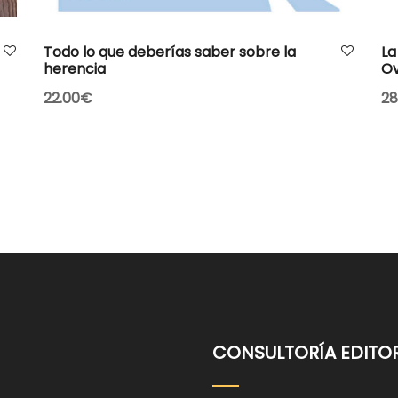
AÑADIR AL CARRITO
Todo lo que deberías saber sobre la
La
herencia
Ov
22.00
€
28
CONSULTORÍA EDITOR