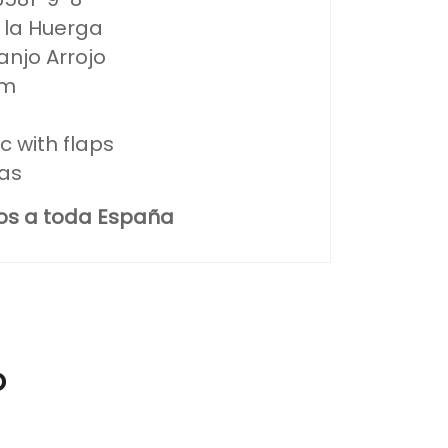
e la Huerga
anjo Arrojo
cm
ic with flaps
ias
tos a toda España
o