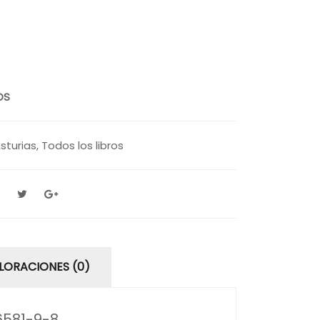
OS
sturias
,
Todos los libros
LORACIONES (0)
6581-9-8