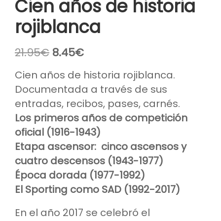
Cien años de historia
rojiblanca
El
El
21.95
€
8.45
€
precio
precio
original
actual
Cien años de historia rojiblanca.
era:
es:
Documentada a través de sus
21.95€.
8.45€.
entradas, recibos, pases, carnés.
Los primeros años de competición
oficial (1916-1943)
Etapa ascensor: cinco ascensos y
cuatro descensos (1943-1977)
Época dorada (1977-1992)
El Sporting como SAD (1992-2017)
En el año 2017 se celebró el