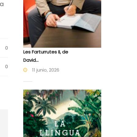
ía
0
Les Farturrutes II, de
David...
0
11 junio, 2026