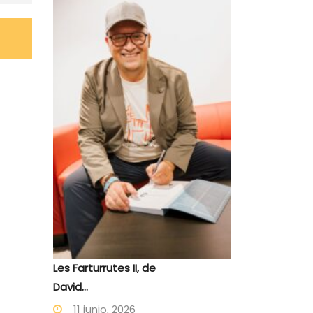
Les Farturrutes II, de
David...
11 junio, 2026