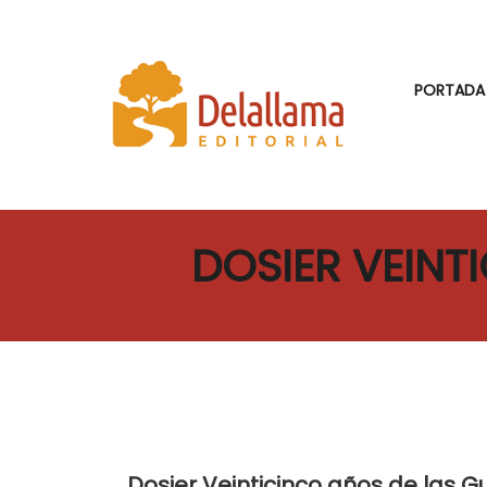
PORTADA
DOSIER VEINT
Dosier Veinticinco años de las 