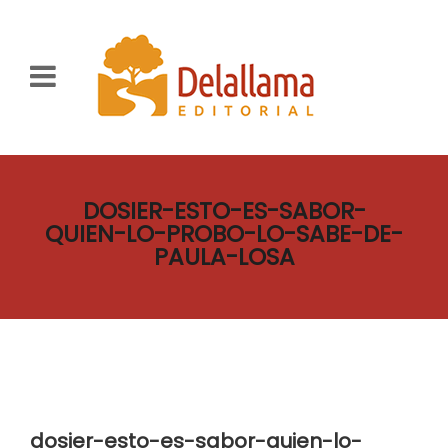
DOSIER-ESTO-ES-SABOR-
QUIEN-LO-PROBO-LO-SABE-DE-
PAULA-LOSA
dosier-esto-es-sabor-quien-lo-