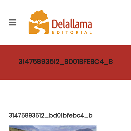
31475893512_BD01BFEBC4_B
31475893512_bd01bfebc4_b