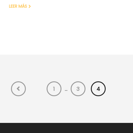
LEER MÁS
1
3
4
…